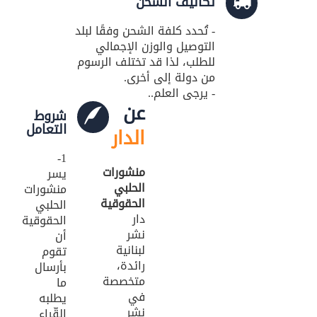
تكاليف الشحن
عقود دولية (24)
- تُحدد كلفة الشحن وفقًا لبلد
التوصيل والوزن الإجمالي
نصوص قانونية (20)
للطلب، لذا قد تختلف الرسوم
من دولة إلى أخرى.
مسؤولية طبية (19)
- يرجى العلم..
عن
سياسة (18)
شروط
التعامل
الدار
نماذج دعاوى ونماذج عقود (16)
1-
بيئة (15)
منشورات
يسر
الحلبي
منشورات
ملكية فكرية (15)
الحقوقية
الحلبي
دار
الحقوقية
عمل وضمان اجتماعي (15)
نشر
أن
لبنانية
تقوم
دولي خاص (13)
رائدة،
بأرسال
متخصصة
ما
اعلام وصحافة (12)
في
يطلبه
نشر
القّراء