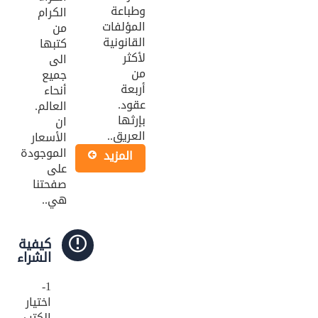
معاجم قانونية (11)
وطباعة
الكرام
المؤلفات
من
فلسفة قانون (9)
القانونية
كتبها
لأكثر
الى
قضاة (8)
من
جميع
أربعة
أنحاء
علوم اسلامية (7)
عقود.
العالم.
بإرثها
ان
حماية المستهلك (6)
العريق..
الأسعار
تنفيذ (6)
الموجودة
المزید
على
محاماة (5)
صفحتنا
هي..
دوريات قانونية (5)
منهجية قانونية (4)
كيفية
الشراء
اثبات (4)
1-
تعليم (3)
اختيار
الكتب