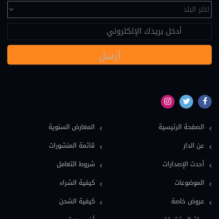
تحكيم (24)
عقود دولية (24)
نصوص قانونية (20)
مسؤولية طبية (19)
سياسة (18)
نماذج دعاوى ونماذج عقود (16)
بيئة (15)
الصفحة الرئيسية
المعارض السنوية
ملكية فكرية (15)
عن الدار
قائمة المنشورات
عمل وضمان اجتماعي (15)
أحدث الإصدارات
شروط التعامل
دولي خاص (13)
الموضوعات
كيفية الشراء
اعلام وصحافة (12)
عروض خاصة
كيفية الشحن
معاجم قانونية (11)