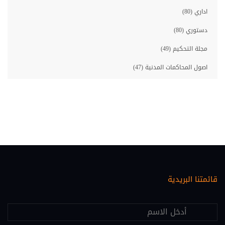
اداري (80)
دستوري (80)
مجلة التحكيم (49)
اصول المحاكمات المدنية (47)
مصارف (46)
معلوماتية قانونية (46)
حقوق الانسان (45)
احوال شخصية (35)
اصول المحاكمات الجزائية (33)
قائمتنا البريدية
عقاري (30)
اقتصاد ومالية (28)
علم النفس (25)