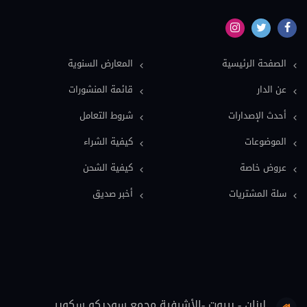
نماذج دعاوى ونماذج عقود (16)
بيئة (15)
الصفحة الرئيسية
المعارض السنوية
ملكية فكرية (15)
عن الدار
قائمة المنشورات
عمل وضمان اجتماعي (15)
أحدث الإصدارات
شروط التعامل
دولي خاص (13)
الموضوعات
كيفية الشراء
اعلام وصحافة (12)
عروض خاصة
كيفية الشحن
معاجم قانونية (11)
سلة المشتريات
أخبر صديق
فلسفة قانون (9)
قضاة (8)
علوم اسلامية (7)
حماية المستهلك (6)
لبنان - بيروت -الأشرفية مجمع سوديكو سكوير
تنفيذ (6)