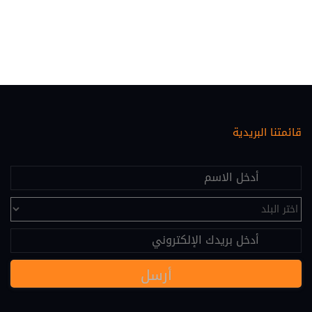
مصارف (46)
معلوماتية قانونية (46)
حقوق الانسان (45)
احوال شخصية (35)
اصول المحاكمات الجزائية (33)
قائمتنا البريدية
عقاري (30)
اقتصاد ومالية (28)
علم النفس (25)
تحكيم (24)
عقود دولية (24)
نصوص قانونية (20)
مسؤولية طبية (19)
سياسة (18)