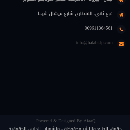
محاماة (5)
فرع ثاني: القنطاري شارع ميشال شيحا
دوريات قانونية (5)
009611364561
منهجية قانونية (4)
info@halabi-lp.com
اثبات (4)
تعليم (3)
ثقافة قانونية (2)
متفرقات (2)
Powered & Designed By AfaaQ
حقوق الطبع والنشر محفوظة - منشورات الحلبي الحقوقية