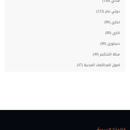
مدني (138)
دولي عام (123)
تجاري (86)
اداري (80)
دستوري (80)
مجلة التحكيم (49)
اصول المحاكمات المدنية (47)
مصارف (46)
معلوماتية قانونية (46)
حقوق الانسان (45)
احوال شخصية (35)
اصول المحاكمات الجزائية (33)
قائمتنا البريدية
عقاري (30)