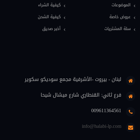
الموضوعات
كيفية الشراء
اعلام وصحافة (12)
عروض خاصة
كيفية الشحن
معاجم قانونية (11)
سلة المشتريات
أخبر صديق
فلسفة قانون (9)
قضاة (8)
علوم اسلامية (7)
حماية المستهلك (6)
لبنان - بيروت -الأشرفية مجمع سوديكو سكوير
تنفيذ (6)
محاماة (5)
فرع ثاني: القنطاري شارع ميشال شيحا
دوريات قانونية (5)
009611364561
منهجية قانونية (4)
info@halabi-lp.com
اثبات (4)
تعليم (3)