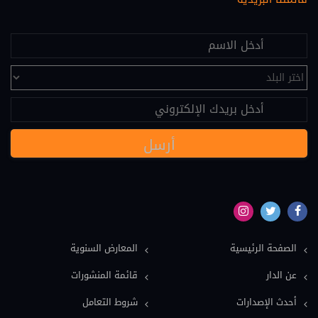
اقتصاد ومالية (28)
علم النفس (25)
تحكيم (24)
عقود دولية (24)
نصوص قانونية (20)
مسؤولية طبية (19)
سياسة (18)
نماذج دعاوى ونماذج عقود (16)
بيئة (15)
الصفحة الرئيسية
المعارض السنوية
ملكية فكرية (15)
عن الدار
قائمة المنشورات
عمل وضمان اجتماعي (15)
أحدث الإصدارات
شروط التعامل
دولي خاص (13)