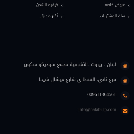
عروض خاصة
كيفية الشحن
معاجم قانونية (11)
سلة المشتريات
أخبر صديق
فلسفة قانون (9)
قضاة (8)
علوم اسلامية (7)
حماية المستهلك (6)
لبنان - بيروت -الأشرفية مجمع سوديكو سكوير
تنفيذ (6)
محاماة (5)
فرع ثاني: القنطاري شارع ميشال شيحا
دوريات قانونية (5)
009611364561
منهجية قانونية (4)
info@halabi-lp.com
اثبات (4)
تعليم (3)
ثقافة قانونية (2)