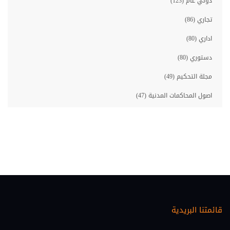
دولي عام (123)
تجاري (86)
اداري (80)
دستوري (80)
مجلة التحكيم (49)
اصول المحاكمات المدنية (47)
مصارف (46)
معلوماتية قانونية (46)
حقوق الانسان (45)
احوال شخصية (35)
اصول المحاكمات الجزائية (33)
قائمتنا البريدية
عقاري (30)
اقتصاد ومالية (28)