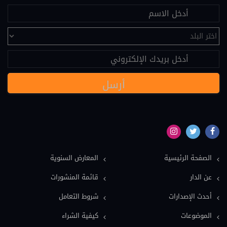
علم النفس (25)
تحكيم (24)
عقود دولية (24)
نصوص قانونية (20)
مسؤولية طبية (19)
سياسة (18)
نماذج دعاوى ونماذج عقود (16)
بيئة (15)
الصفحة الرئيسية
المعارض السنوية
ملكية فكرية (15)
عن الدار
قائمة المنشورات
عمل وضمان اجتماعي (15)
أحدث الإصدارات
شروط التعامل
دولي خاص (13)
الموضوعات
كيفية الشراء
اعلام وصحافة (12)