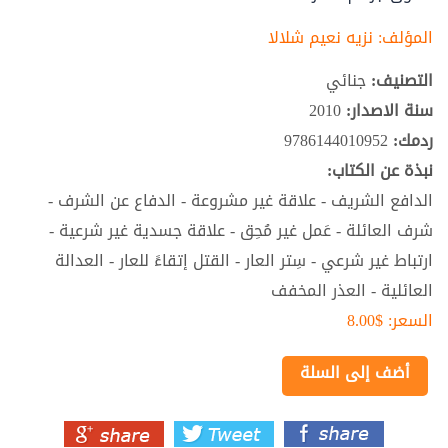
المؤلف:
نزيه نعيم شلالا
التصنيف:
جنائي
سنة الاصدار:
2010
ردمك:
9786144010952
نبذة عن الكتاب:
الدافع الشريف - علاقة غير مشروعة - الدفاع عن الشرف -
شرف العائلة - عَمل غير مُحِق - علاقة جسدية غير شرعية -
ارتباط غير شرعي - سِتر العار - القتل إتقاءً للعار - العدالة
العائلية - العذر المخفف
السعر:
$8.00
أضف إلى السلة