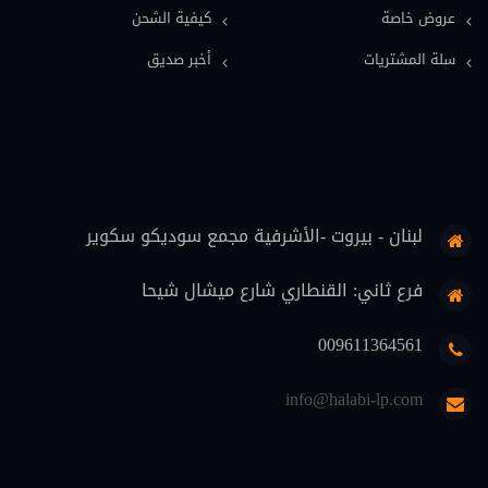
عروض خاصة
كيفية الشحن
معاجم قانونية (11)
سلة المشتريات
أخبر صديق
فلسفة قانون (9)
قضاة (8)
علوم اسلامية (7)
حماية المستهلك (6)
لبنان - بيروت -الأشرفية مجمع سوديكو سكوير
تنفيذ (6)
محاماة (5)
فرع ثاني: القنطاري شارع ميشال شيحا
دوريات قانونية (5)
009611364561
منهجية قانونية (4)
info@halabi-lp.com
اثبات (4)
تعليم (3)
ثقافة قانونية (2)