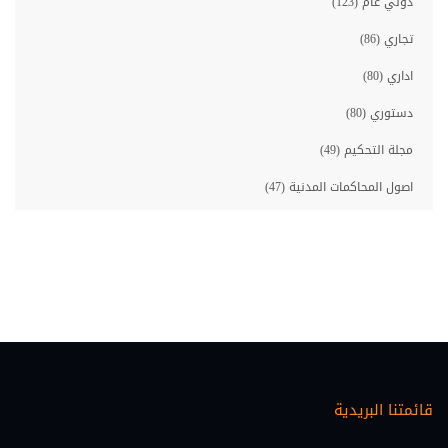
دولي عام (123)
تجاري (86)
اداري (80)
دستوري (80)
مجلة التحكيم (49)
اصول المحاكمات المدنية (47)
مصارف (46)
معلوماتية قانونية (46)
حقوق الانسان (45)
احوال شخصية (35)
اصول المحاكمات الجزائية (33)
قائمتنا البريدية
عقاري (30)
اقتصاد ومالية (28)