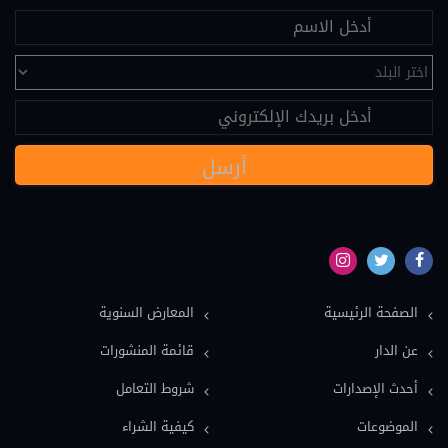
علم النفس (25)
تحكيم (24)
عقود دولية (24)
نصوص قانونية (20)
مسؤولية طبية (19)
سياسة (18)
نماذج دعاوى ونماذج عقود (16)
بيئة (15)
الصفحة الرئيسية
المعارض السنوية
ملكية فكرية (15)
عن الدار
قائمة المنشورات
عمل وضمان اجتماعي (15)
أحدث الإصدارات
شروط التعامل
دولي خاص (13)
الموضوعات
كيفية الشراء
اعلام وصحافة (12)