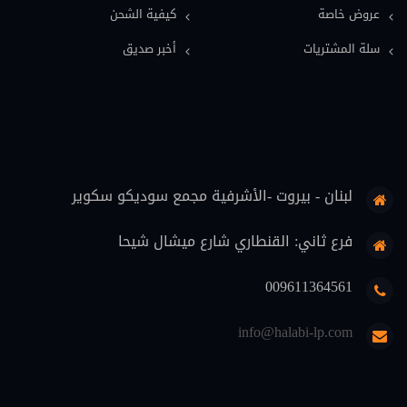
عروض خاصة
كيفية الشحن
معاجم قانونية (11)
سلة المشتريات
أخبر صديق
فلسفة قانون (9)
قضاة (8)
علوم اسلامية (7)
حماية المستهلك (6)
لبنان - بيروت -الأشرفية مجمع سوديكو سكوير
تنفيذ (6)
محاماة (5)
فرع ثاني: القنطاري شارع ميشال شيحا
دوريات قانونية (5)
009611364561
منهجية قانونية (4)
info@halabi-lp.com
اثبات (4)
تعليم (3)
ثقافة قانونية (2)