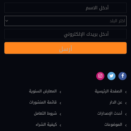
علم النفس (25)
تحكيم (24)
عقود دولية (24)
نصوص قانونية (20)
مسؤولية طبية (19)
سياسة (18)
نماذج دعاوى ونماذج عقود (16)
بيئة (15)
الصفحة الرئيسية
المعارض السنوية
ملكية فكرية (15)
عن الدار
قائمة المنشورات
عمل وضمان اجتماعي (15)
أحدث الإصدارات
شروط التعامل
دولي خاص (13)
الموضوعات
كيفية الشراء
اعلام وصحافة (12)