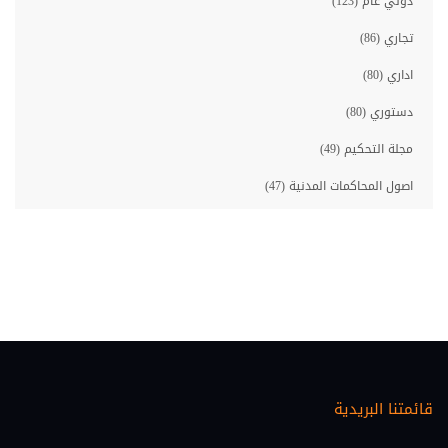
دولي عام (123)
تجاري (86)
اداري (80)
دستوري (80)
مجلة التحكيم (49)
اصول المحاكمات المدنية (47)
مصارف (46)
معلوماتية قانونية (46)
حقوق الانسان (45)
احوال شخصية (35)
اصول المحاكمات الجزائية (33)
قائمتنا البريدية
عقاري (30)
اقتصاد ومالية (28)