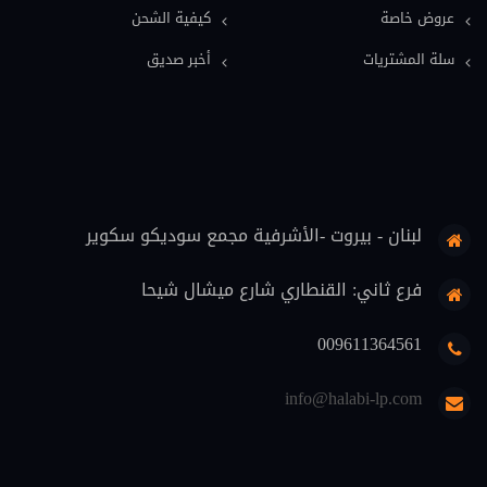
عروض خاصة
كيفية الشحن
معاجم قانونية (11)
سلة المشتريات
أخبر صديق
فلسفة قانون (9)
قضاة (8)
علوم اسلامية (7)
حماية المستهلك (6)
لبنان - بيروت -الأشرفية مجمع سوديكو سكوير
تنفيذ (6)
محاماة (5)
فرع ثاني: القنطاري شارع ميشال شيحا
دوريات قانونية (5)
009611364561
منهجية قانونية (4)
info@halabi-lp.com
اثبات (4)
تعليم (3)
ثقافة قانونية (2)