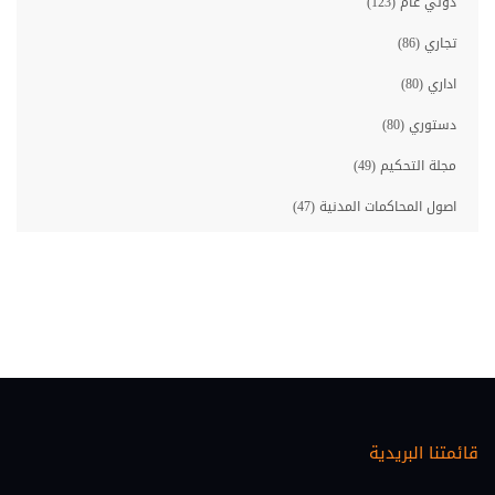
دولي عام (123)
تجاري (86)
اداري (80)
دستوري (80)
مجلة التحكيم (49)
اصول المحاكمات المدنية (47)
مصارف (46)
معلوماتية قانونية (46)
حقوق الانسان (45)
احوال شخصية (35)
اصول المحاكمات الجزائية (33)
قائمتنا البريدية
عقاري (30)
اقتصاد ومالية (28)