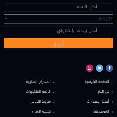
علم النفس (25)
تحكيم (24)
عقود دولية (24)
نصوص قانونية (20)
مسؤولية طبية (19)
سياسة (18)
نماذج دعاوى ونماذج عقود (16)
بيئة (15)
الصفحة الرئيسية
المعارض السنوية
ملكية فكرية (15)
عن الدار
قائمة المنشورات
عمل وضمان اجتماعي (15)
أحدث الإصدارات
شروط التعامل
دولي خاص (13)
الموضوعات
كيفية الشراء
اعلام وصحافة (12)