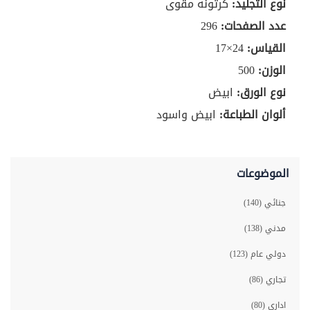
نوع التجليد:
كرتونه مقّوى
عدد الصفحات:
296
القياس:
24×17
الوزن:
500
نوع الورق:
ابيض
ألوان الطباعة:
ابيض واسود
الموضوعات
جنائي (140)
مدني (138)
دولي عام (123)
تجاري (86)
اداري (80)