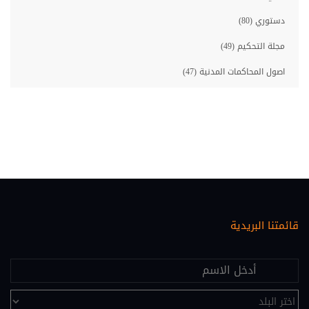
دستوري (80)
مجلة التحكيم (49)
اصول المحاكمات المدنية (47)
مصارف (46)
معلوماتية قانونية (46)
حقوق الانسان (45)
احوال شخصية (35)
اصول المحاكمات الجزائية (33)
قائمتنا البريدية
عقاري (30)
اقتصاد ومالية (28)
علم النفس (25)
تحكيم (24)