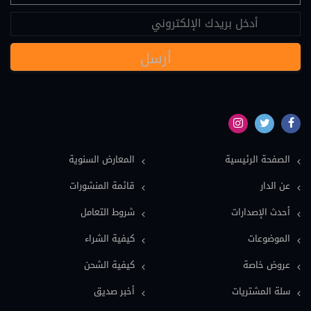
عقود دولية (24)
نصوص قانونية (20)
مسؤولية طبية (19)
سياسة (18)
نماذج دعاوى ونماذج عقود (16)
بيئة (15)
الصفحة الرئيسية
المعارض السنوية
ملكية فكرية (15)
عن الدار
قائمة المنشورات
عمل وضمان اجتماعي (15)
أحدث الإصدارات
شروط التعامل
دولي خاص (13)
الموضوعات
كيفية الشراء
اعلام وصحافة (12)
عروض خاصة
كيفية الشحن
معاجم قانونية (11)
سلة المشتريات
أخبر صديق
فلسفة قانون (9)