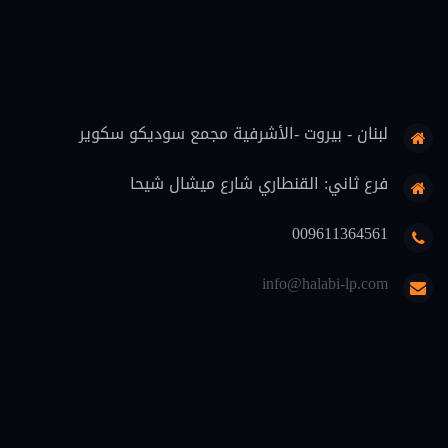
قضاة (8)
علوم اسلامية (7)
حماية المستهلك (6)
لبنان - بيروت -الأشرفية مجمع سوديكو سكوير
تنفيذ (6)
محاماة (5)
فرع ثاني: القنطاري شارع ميشال شيحا
دوريات قانونية (5)
009611364561
منهجية قانونية (4)
info@halabi-lp.com
اثبات (4)
تعليم (3)
ثقافة قانونية (2)
متفرقات (2)