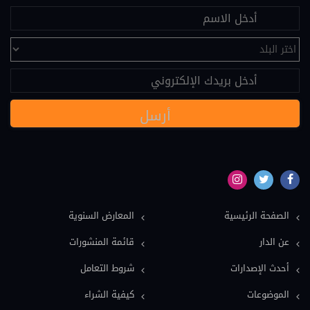
علم النفس (25)
تحكيم (24)
عقود دولية (24)
نصوص قانونية (20)
مسؤولية طبية (19)
سياسة (18)
نماذج دعاوى ونماذج عقود (16)
بيئة (15)
الصفحة الرئيسية
المعارض السنوية
ملكية فكرية (15)
عن الدار
قائمة المنشورات
عمل وضمان اجتماعي (15)
أحدث الإصدارات
شروط التعامل
دولي خاص (13)
الموضوعات
كيفية الشراء
اعلام وصحافة (12)