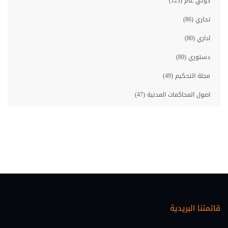
دولي عام (123)
تجاري (86)
اداري (80)
دستوري (80)
مجلة التحكيم (49)
اصول المحاكمات المدنية (47)
مصارف (46)
معلوماتية قانونية (46)
حقوق الانسان (45)
احوال شخصية (35)
اصول المحاكمات الجزائية (33)
قائمتنا البريدية
عقاري (30)
اقتصاد ومالية (28)