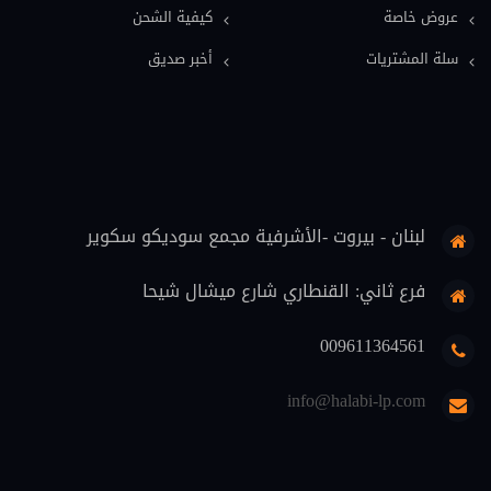
عروض خاصة
كيفية الشحن
معاجم قانونية (11)
سلة المشتريات
أخبر صديق
فلسفة قانون (9)
قضاة (8)
علوم اسلامية (7)
حماية المستهلك (6)
لبنان - بيروت -الأشرفية مجمع سوديكو سكوير
تنفيذ (6)
محاماة (5)
فرع ثاني: القنطاري شارع ميشال شيحا
دوريات قانونية (5)
009611364561
منهجية قانونية (4)
info@halabi-lp.com
اثبات (4)
تعليم (3)
ثقافة قانونية (2)